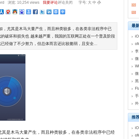
ord
浏览: 10,254 views
我要评论
评论关闭
字号:
大
中
小
最
增加，尤其是木马大量产生，而且种类较多，在各类非法程序中已
的破坏和损失也 越来越严重，我国的互联网正处在一个普及阶段
i
已经做了不少努力，但总体而言还比较脆弱，且安全...
o
李
微
W
微
黑
F
手
推
i
尤其是木马大量产生，而且种类较多，在各类非法程序中已经
o