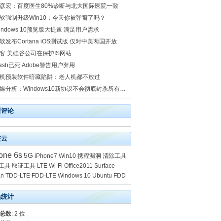
彦宏：百度医生80%诊断与北大国际医院一致
软强制升级Win10：今天你被弹窗了吗？
indows 10预览版大提速 满足用户需求
软发布Cortana iOS测试版 仅对中美两国开放
客:美硅谷公司在保护IS网站
lash已死 Adobe警告用户弃用
机预装软件暗藏陷阱：老人机都不放过
外媒分析：Windows10新协议不会彻底封杀所有盗版游戏_爱玩网
新评论
签云
one 6s
5G
iPhone7
Win10
携程漏洞
清除工具
工具
取证工具
LTE
Wi-Fi
Office2011
Surface
an
TDD-LTE
FDD-LTE
Windows 10
Ubuntu
FDD
站统计
总数
: 2 位