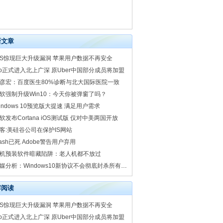
新文章
OS惊现巨大升级漏洞 苹果用户数据不再安全
fo正式进入北上广深 原Uber中国部分成员将加盟
彦宏：百度医生80%诊断与北大国际医院一致
软强制升级Win10：今天你被弹窗了吗？
indows 10预览版大提速 满足用户需求
软发布Cortana iOS测试版 仅对中美两国开放
客:美硅谷公司在保护IS网站
lash已死 Adobe警告用户弃用
机预装软件暗藏陷阱：老人机都不放过
外媒分析：Windows10新协议不会彻底封杀所有盗版游戏_爱玩网
荐阅读
OS惊现巨大升级漏洞 苹果用户数据不再安全
fo正式进入北上广深 原Uber中国部分成员将加盟