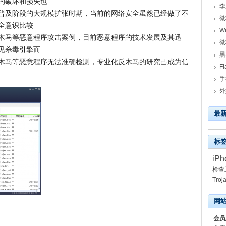
的破坏和损失也
李
普及阶段的大规模扩张时期，当前的网络安全虽然已经做了不
微
全意识比较
W
木马等恶意程序攻击案例，目前恶意程序的技术发展及其迅
微
见杀毒引擎而
黑
木马等恶意程序无法准确检测，专业化反木马的研究己成为信
F
手
最
标
iPh
检查
Troj
网
会员